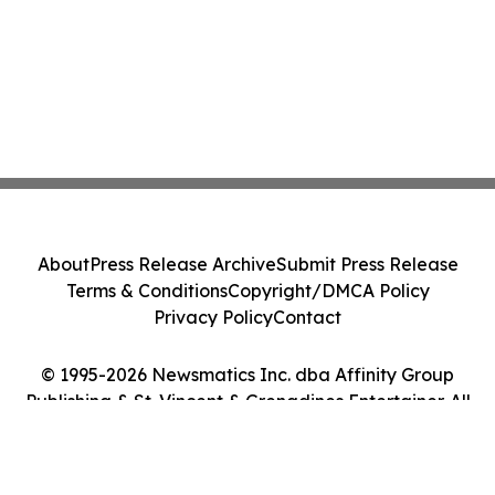
About
Press Release Archive
Submit Press Release
Terms & Conditions
Copyright/DMCA Policy
Privacy Policy
Contact
© 1995-2026 Newsmatics Inc. dba Affinity Group
Publishing & St. Vincent & Grenadines Entertainer. All
Rights Reserved.
Cookie Settings / Your Privacy Choices