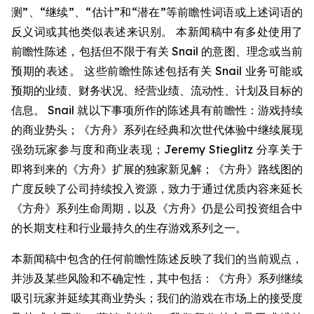
测”、“继续”、“估计”和“潜在”等前瞻性词语或上述词语的
反义词或其他类似表述来识别。 本新闻稿中有多处使用了
前瞻性陈述，包括但不限于有关 Snail 的意图、理念或当前
预期的表述。 这些前瞻性陈述包括有关 Snail 业务可能或
预期的业绩、财务状况、经营业绩、流动性、计划及目标的
信息。 Snail 就以下事项所作的陈述具有前瞻性：游戏持续
的商业势头；《方舟》系列在经典和次世代体验中继续展现
强劲玩家参与度和商业表现；Jeremy Stieglitz 分享关于
即将到来的《方舟》扩展的独家新见解；《方舟》路线图的
广度反映了公司持续投入资源，致力于通过优质内容来延长
《方舟》系列生命周期，以及《方舟》仍是公司投资组合中
的长期支柱和行业最持久的生存游戏系列之一。
本新闻稿中包含的任何前瞻性陈述反映了我们的当前观点，
并涉及某些风险和不确定性，其中包括：《方舟》系列继续
吸引玩家并延续其商业势头；我们的游戏在市场上的接受度